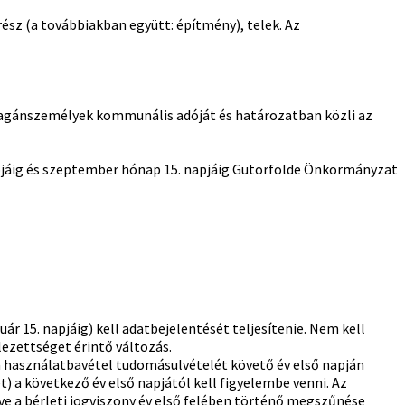
ész (a továbbiakban együtt: építmény), telek. Az
 magánszemélyek kommunális adóját és határozatban közli az
pjáig és szeptember hónap 15. napjáig Gutorfölde Önkormányzat
r 15. napjáig) kell adatbejelentését teljesítenie. Nem kell
ezettséget érintő változás.
a használatbavétel tudomásulvételét követő év első napján
 a következő év első napjától kell figyelembe venni. Az
 a bérleti jogviszony év első felében történő megszűnése