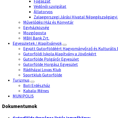
Fogászat
Védőnői szolgálat
Állatorvos
Zalaegerszegi Járási Hivatal Népegészségügyi
Művelődési Ház és Könyvtár
Egyházközség
Mozgóposta
MBH Bank Zrt.
Egyesületek / Alapítványok
Együtt Gutorföldéért Hagyományőrző és Kulturális 
Gutorföldi Iskola Alapítvány a Jövőnkért
Gutorfölde Polgárőr Egyesület
Gutorfölde Horgász Egyesület
Rádiházai Lovas Klub
Sportklub Gutorfölde
Turizmus
Boli Erdészház
Kabala-Ménes
MUNIPOLIS
Dokumentumok
Gutorfölde Országos listás jegyzőkönyv