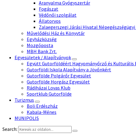
Aranyalma Gyógyszertár
Fogászat
Védőnői szolgálat
Állatorvos
Zalaegerszegi Járási Hivatal Népegészségügyi
Művelődési Ház és Könyvtár
Egyházközség
Mozgóposta
MBH Bank Zrt.
Egyesületek / Alapítványok
Együtt Gutorföldéért Hagyományőrző és Kulturális 
Gutorföldi Iskola Alapítvány a Jövőnkért
Gutorfölde Polgárőr Egyesület
Gutorfölde Horgász Egyesület
Rádiházai Lovas Klub
Sportklub Gutorfölde
Turizmus
Boli Erdészház
Kabala-Ménes
MUNIPOLIS
Search: