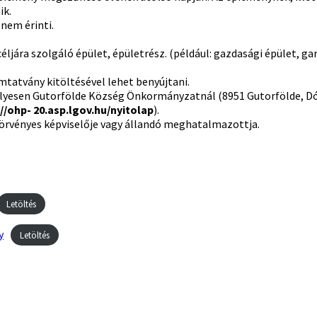
ik.
nem érinti.
jára szolgáló épület, épületrész. (például: gazdasági épület, ga
mtatvány kitöltésével lehet benyújtani.
élyesen Gutorfölde Község Önkormányzatnál (8951 Gutorfölde, Dó
//ohp- 20.asp.lgov.hu/nyitolap
).
törvényes képviselője vagy állandó meghatalmazottja.
Letöltés
y
Letöltés