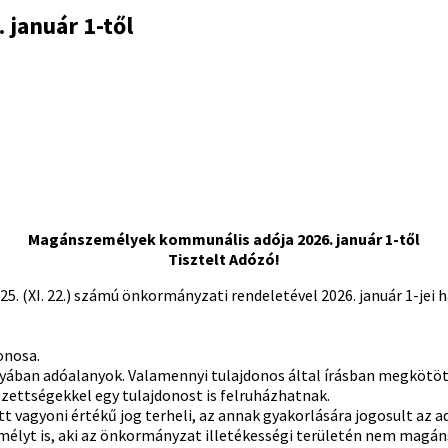
január 1-től
Magánszemélyek kommunális adója 2026. január 1-től
Tisztelt Adózó!
 (XI. 22.) számú önkormányzati rendeletével 2026. január 1-jei 
onosa.
ányában adóalanyok. Valamennyi tulajdonos által írásban megköt
zettségekkel egy tulajdonost is felruházhatnak.
vagyoni értékű jog terheli, az annak gyakorlására jogosult az ad
yt is, aki az önkormányzat illetékességi területén nem magánsz