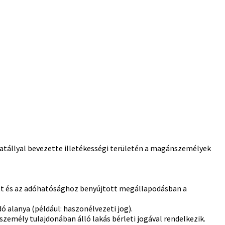
hatállyal bevezette illetékességi területén a magánszemélyek
ött és az adóhatósághoz benyújtott megállapodásban a
ó alanya (például: haszonélvezeti jog).
emély tulajdonában álló lakás bérleti jogával rendelkezik.