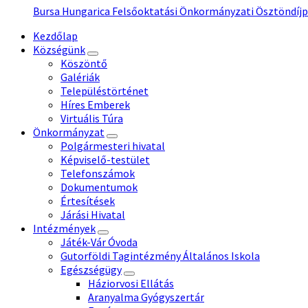
Bursa Hungarica Felsőoktatási Önkormányzati Ösztöndíjp
Kezdőlap
Községünk
Köszöntő
Galériák
Településtörténet
Híres Emberek
Virtuális Túra
Önkormányzat
Polgármesteri hivatal
Képviselő-testület
Telefonszámok
Dokumentumok
Értesítések
Járási Hivatal
Intézmények
Játék-Vár Óvoda
Gutorföldi Tagintézmény Általános Iskola
Egészségügy
Háziorvosi Ellátás
Aranyalma Gyógyszertár