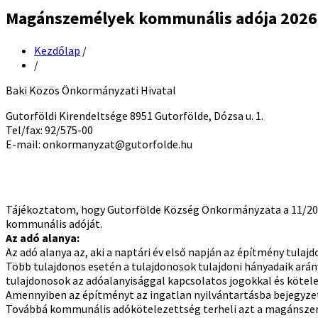
Magánszemélyek kommunális adója 2026. 
Kezdőlap
/
/
Baki Közös Önkormányzati Hivatal
Gutorföldi Kirendeltsége 8951 Gutorfölde, Dózsa u. 1.
Tel/fax: 92/575-00
E-mail: onkormanyzat@gutorfolde.hu
Tájékoztatom, hogy Gutorfölde Község Önkormányzata a 11/2025.
kommunális adóját.
Az adó alanya:
Az adó alanya az, aki a naptári év első napján az építmény tulajd
Több tulajdonos esetén a tulajdonosok tulajdoni hányadaik ar
tulajdonosok az adóalanyisággal kapcsolatos jogokkal és kötele
Amennyiben az építményt az ingatlan nyilvántartásba bejegyzett 
Továbbá kommunális adókötelezettség terheli azt a magánszemél