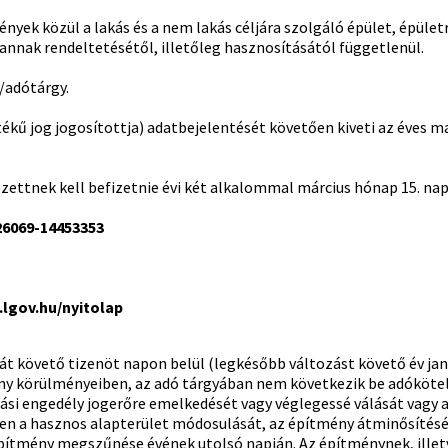
yek közül a lakás és a nem lakás céljára szolgáló épület, épületr
annak rendeltetésétől, illetőleg hasznosításától függetlenül.
/adótárgy.
ékű jog jogosítottja) adatbejelentését követően kiveti az éves
ttnek kell befizetnie évi két alkalommal március hónap 15. na
6069-14453353
.lgov.hu/nyitolap
t követő tizenöt napon belül (legkésőbb változást követő év januá
ny körülményeiben, az adó tárgyában nem következik be adókötel
ási engedély jogerőre emelkedését vagy véglegessé válását vagy 
sen a hasznos alapterület módosulását, az építmény átminősítését)
ítmény megszűnése évének utolsó napján. Az építménynek, illetve