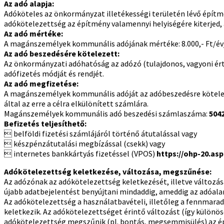
Az adó alapja:
Adóköteles az önkormányzat illetékességi területén lévő építmén
adókötelezettség az építmény valamennyi helyiségére kiterjed, 
Az adó mértéke:
A magánszemélyek kommunális adójának mértéke: 8.000,- Ft/év
Az adó beszedésére kötelezett:
Az önkormányzati adóhatóság az adózó (tulajdonos, vagyoni ért
adófizetés módját és rendjét.
Az adó megfizetése:
A magánszemélyek kommunális adóját az adóbeszedésre köteleze
által az erre a célra elkülönített számlára.
Magánszemélyek kommunális adó beszedési számlaszáma:
5042
Befizetés teljesíthető:
 belföldi fizetési számlájáról történő átutalással vagy
 készpénzátutalási megbízással (csekk) vagy
 internetes bankkártyás fizetéssel (VPOS)
https://ohp-20.asp
Adókötelezettség keletkezése, változása, megszűnése:
Az adózónak az adókötelezettség keletkezését, illetve változásá
újabb adatbejelentést benyújtani mindaddig, ameddig az adóala
Az adókötelezettség a használatbavételi, illetőleg a fennmarad
keletkezik. Az adókötelezettséget érintő változást (így különö
adókötelezettség megszűnik (pl. bontás, megsemmisülés) az ép