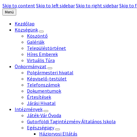
Skip to content
Skip to left sidebar
Skip to right sidebar
Skip to 
Menü
Kezdőlap
Községünk
Köszöntő
Galériák
Településtörténet
Híres Emberek
Virtuális Túra
Önkormányzat
Polgármesteri hivatal
Képviselő-testület
Telefonszámok
Dokumentumok
Értesítések
Járási Hivatal
Intézmények
Játék-Vár Óvoda
Gutorföldi Tagintézmény Általános Iskola
Egészségügy
Háziorvosi Ellátás