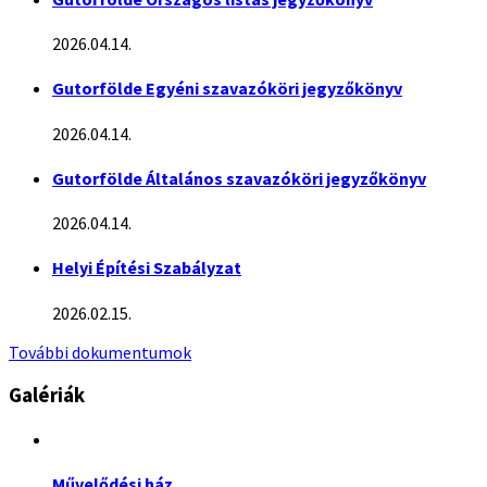
2026.04.14.
Gutorfölde Egyéni szavazóköri jegyzőkönyv
2026.04.14.
Gutorfölde Általános szavazóköri jegyzőkönyv
2026.04.14.
Helyi Építési Szabályzat
2026.02.15.
További dokumentumok
Galériák
Művelődési ház