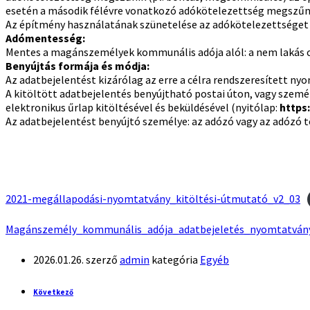
esetén a második félévre vonatkozó adókötelezettség megszűn
Az építmény használatának szünetelése az adókötelezettséget 
Adómentesség:
Mentes a magánszemélyek kommunális adója alól: a nem lakás cél
Benyújtás formája és módja:
Az adatbejelentést kizárólag az erre a célra rendszeresített nyo
A kitöltött adatbejelentés benyújtható postai úton, vagy szem
elektronikus űrlap kitöltésével és beküldésével (nyitólap:
https:
Az adatbejelentést benyújtó személye: az adózó vagy az adózó 
2021-megállapodási-nyomtatvány_kitöltési-útmutató_v2_03
Magánszemély_kommunális_adója_adatbejeletés_nyomtatván
2026.01.26.
szerző
admin
kategória
Egyéb
Következő