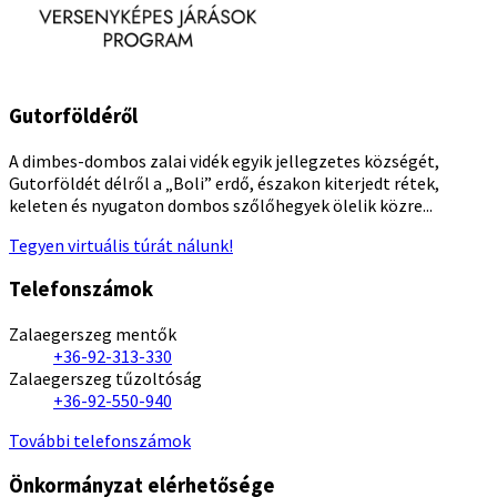
Gutorföldéről
A dimbes-dombos zalai vidék egyik jellegzetes községét,
Gutorföldét délről a „Boli” erdő, északon kiterjedt rétek,
keleten és nyugaton dombos szőlőhegyek ölelik közre...
Tegyen virtuális túrát nálunk!
Telefonszámok
Zalaegerszeg mentők
+36-92-313-330
Zalaegerszeg tűzoltóság
+36-92-550-940
További telefonszámok
Önkormányzat elérhetősége