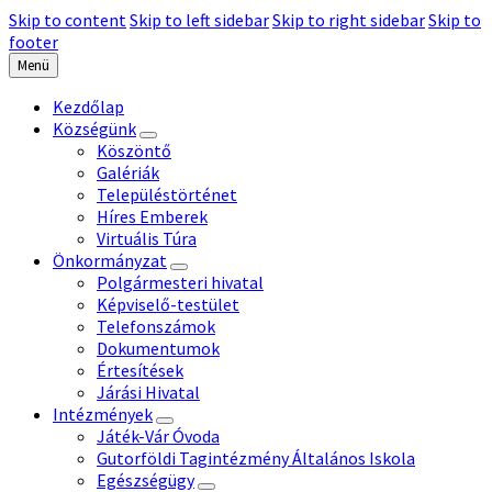
Skip to content
Skip to left sidebar
Skip to right sidebar
Skip to
footer
Menü
Kezdőlap
Községünk
Köszöntő
Galériák
Településtörténet
Híres Emberek
Virtuális Túra
Önkormányzat
Polgármesteri hivatal
Képviselő-testület
Telefonszámok
Dokumentumok
Értesítések
Járási Hivatal
Intézmények
Játék-Vár Óvoda
Gutorföldi Tagintézmény Általános Iskola
Egészségügy