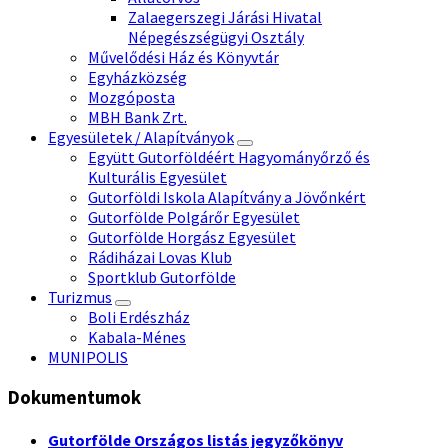
Zalaegerszegi Járási Hivatal
Népegészségügyi Osztály
Művelődési Ház és Könyvtár
Egyházközség
Mozgóposta
MBH Bank Zrt.
Egyesületek / Alapítványok
Együtt Gutorföldéért Hagyományőrző és
Kulturális Egyesület
Gutorföldi Iskola Alapítvány a Jövőnkért
Gutorfölde Polgárőr Egyesület
Gutorfölde Horgász Egyesület
Rádiházai Lovas Klub
Sportklub Gutorfölde
Turizmus
Boli Erdészház
Kabala-Ménes
MUNIPOLIS
Dokumentumok
Gutorfölde Országos listás jegyzőkönyv