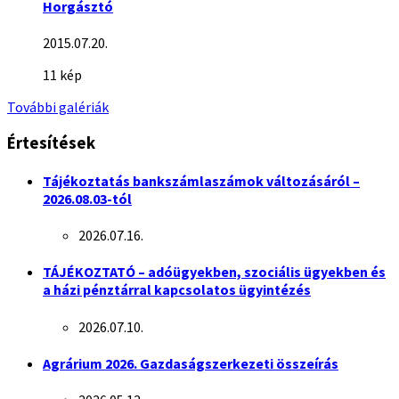
Horgásztó
2015.07.20.
11 kép
További galériák
Értesítések
Tájékoztatás bankszámlaszámok változásáról –
2026.08.03-tól
2026.07.16.
TÁJÉKOZTATÓ – adóügyekben, szociális ügyekben és
a házi pénztárral kapcsolatos ügyintézés
2026.07.10.
Agrárium 2026. Gazdaságszerkezeti összeírás