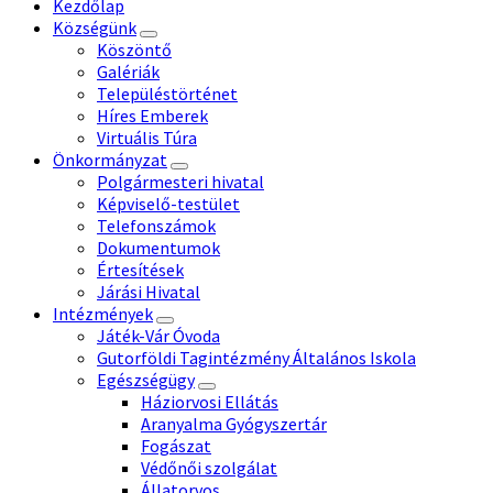
Kezdőlap
Községünk
Köszöntő
Galériák
Településtörténet
Híres Emberek
Virtuális Túra
Önkormányzat
Polgármesteri hivatal
Képviselő-testület
Telefonszámok
Dokumentumok
Értesítések
Járási Hivatal
Intézmények
Játék-Vár Óvoda
Gutorföldi Tagintézmény Általános Iskola
Egészségügy
Háziorvosi Ellátás
Aranyalma Gyógyszertár
Fogászat
Védőnői szolgálat
Állatorvos