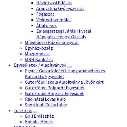
Háziorvosi Ellátás
Aranyalma Gyógyszertár
Fogászat
Védőnői szolgálat
Állatorvos
Zalaegerszegi Járási Hivatal
Népegészségügyi Osztály
Művelődési Ház és Könyvtár
Egyházközség
Mozgóposta
MBH Bank Zrt.
Egyesületek / Alapítványok
Együtt Gutorföldéért Hagyományőrző és
Kulturális Egyesület
Gutorföldi Iskola Alapítvány a Jövőnkért
Gutorfölde Polgárőr Egyesület
Gutorfölde Horgász Egyesület
Rádiházai Lovas Klub
Sportklub Gutorfölde
Turizmus
Boli Erdészház
Kabala-Ménes