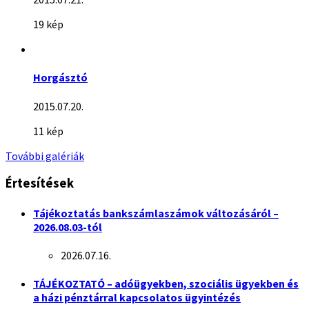
19 kép
Horgásztó
2015.07.20.
11 kép
További galériák
Értesítések
Tájékoztatás bankszámlaszámok változásáról –
2026.08.03-tól
2026.07.16.
TÁJÉKOZTATÓ – adóügyekben, szociális ügyekben és
a házi pénztárral kapcsolatos ügyintézés