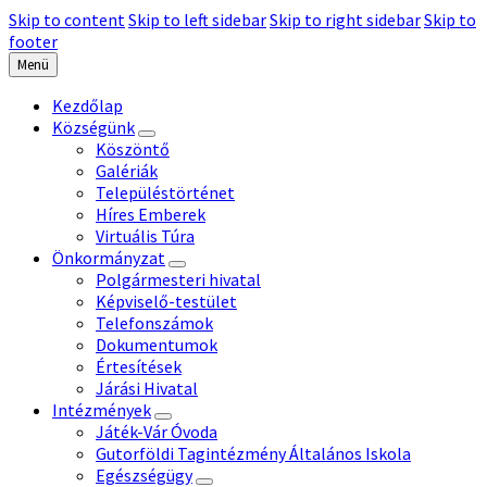
Skip to content
Skip to left sidebar
Skip to right sidebar
Skip to
footer
Menü
Kezdőlap
Községünk
Köszöntő
Galériák
Településtörténet
Híres Emberek
Virtuális Túra
Önkormányzat
Polgármesteri hivatal
Képviselő-testület
Telefonszámok
Dokumentumok
Értesítések
Járási Hivatal
Intézmények
Játék-Vár Óvoda
Gutorföldi Tagintézmény Általános Iskola
Egészségügy