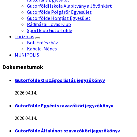
Gutorföldi Iskola Alapítvány a Jövőnkért
Gutorfölde Polgárőr Egyesület
Gutorfölde Horgász Egyesület
Rádiházai Lovas Klub
Sportklub Gutorfölde
Turizmus
Boli Erdészház
Kabala-Ménes
MUNIPOLIS
Dokumentumok
Gutorfölde Országos listás jegyzőkönyv
2026.04.14.
Gutorfölde Egyéni szavazóköri jegyzőkönyv
2026.04.14.
Gutorfölde Általános szavazóköri jegyzőkönyv