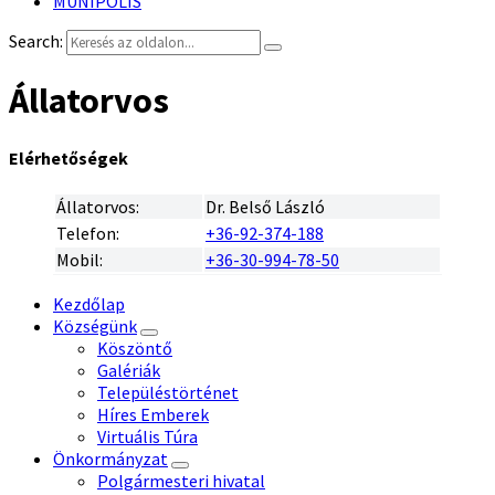
MUNIPOLIS
Search:
Állatorvos
Elérhetőségek
Állatorvos:
Dr. Belső László
Telefon:
+36-92-374-188
Mobil:
+36-30-994-78-50
Kezdőlap
Községünk
Köszöntő
Galériák
Településtörténet
Híres Emberek
Virtuális Túra
Önkormányzat
Polgármesteri hivatal