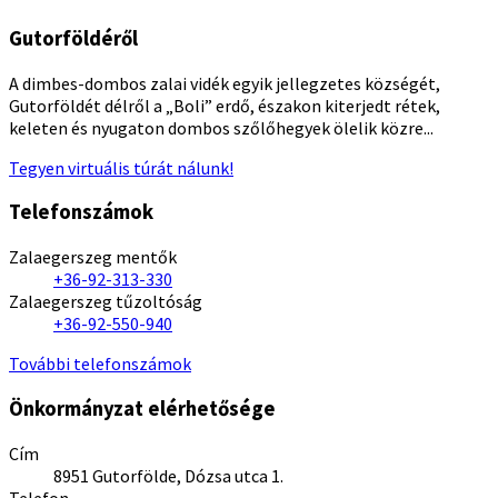
Gutorföldéről
A dimbes-dombos zalai vidék egyik jellegzetes községét,
Gutorföldét délről a „Boli” erdő, északon kiterjedt rétek,
keleten és nyugaton dombos szőlőhegyek ölelik közre...
Tegyen virtuális túrát nálunk!
Telefonszámok
Zalaegerszeg mentők
+36-92-313-330
Zalaegerszeg tűzoltóság
+36-92-550-940
További telefonszámok
Önkormányzat elérhetősége
Cím
8951 Gutorfölde, Dózsa utca 1.
Telefon