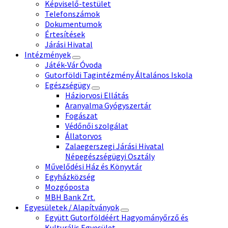
Képviselő-testület
Telefonszámok
Dokumentumok
Értesítések
Járási Hivatal
Intézmények
Játék-Vár Óvoda
Gutorföldi Tagintézmény Általános Iskola
Egészségügy
Háziorvosi Ellátás
Aranyalma Gyógyszertár
Fogászat
Védőnői szolgálat
Állatorvos
Zalaegerszegi Járási Hivatal
Népegészségügyi Osztály
Művelődési Ház és Könyvtár
Egyházközség
Mozgóposta
MBH Bank Zrt.
Egyesületek / Alapítványok
Együtt Gutorföldéért Hagyományőrző és
Kulturális Egyesület