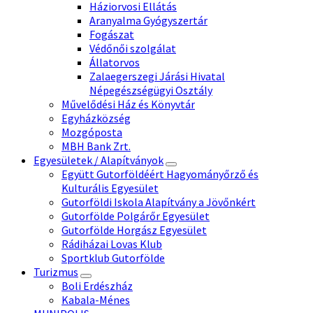
Háziorvosi Ellátás
Aranyalma Gyógyszertár
Fogászat
Védőnői szolgálat
Állatorvos
Zalaegerszegi Járási Hivatal
Népegészségügyi Osztály
Művelődési Ház és Könyvtár
Egyházközség
Mozgóposta
MBH Bank Zrt.
Egyesületek / Alapítványok
Együtt Gutorföldéért Hagyományőrző és
Kulturális Egyesület
Gutorföldi Iskola Alapítvány a Jövőnkért
Gutorfölde Polgárőr Egyesület
Gutorfölde Horgász Egyesület
Rádiházai Lovas Klub
Sportklub Gutorfölde
Turizmus
Boli Erdészház
Kabala-Ménes