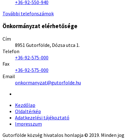
+36-92-550-940
További telefonszámok
Önkormányzat elérhetősége
Cím
8951 Gutorfölde, Dózsa utca 1.
Telefon
+36-92-575-000
Fax
+36-92-575-000
Email
onkormanyzat@gutorfolde.hu
Kezdőlap
Oldaltérkép
Adatkezelési tájékoztató
Impresszum
Gutorfölde község hivatalos honlapja © 2019. Minden jog