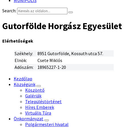
MUNIPOLIS
Search:
Gutorfölde Horgász Egyesület
Elérhetőségek
Székhely:
8951 Gutorfölde, Kossuth utca 57.
Elnök:
Csete Miklós
Adószám:
18965227-1-20
Kezdőlap
Községünk
Köszöntő
Galériák
Településtörténet
Híres Emberek
Virtuális Túra
Önkormányzat
Polgármesteri hivatal