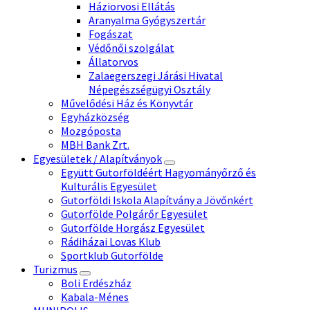
Háziorvosi Ellátás
Aranyalma Gyógyszertár
Fogászat
Védőnői szolgálat
Állatorvos
Zalaegerszegi Járási Hivatal
Népegészségügyi Osztály
Művelődési Ház és Könyvtár
Egyházközség
Mozgóposta
MBH Bank Zrt.
Egyesületek / Alapítványok
Együtt Gutorföldéért Hagyományőrző és
Kulturális Egyesület
Gutorföldi Iskola Alapítvány a Jövőnkért
Gutorfölde Polgárőr Egyesület
Gutorfölde Horgász Egyesület
Rádiházai Lovas Klub
Sportklub Gutorfölde
Turizmus
Boli Erdészház
Kabala-Ménes