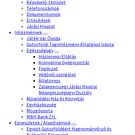
Képviselő-testület
Telefonszámok
Dokumentumok
Értesítések
Járási Hivatal
Intézmények
Játék-Vár Óvoda
Gutorföldi Tagintézmény Általános Iskola
Egészségügy
Háziorvosi Ellátás
Aranyalma Gyógyszertár
Fogászat
Védőnői szolgálat
Állatorvos
Zalaegerszegi Járási Hivatal
Népegészségügyi Osztály
Művelődési Ház és Könyvtár
Egyházközség
Mozgóposta
MBH Bank Zrt.
Egyesületek / Alapítványok
Együtt Gutorföldéért Hagyományőrző és
Kulturális Egyesület