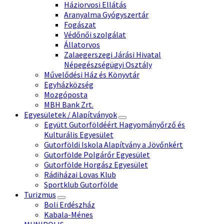
Háziorvosi Ellátás
Aranyalma Gyógyszertár
Fogászat
Védőnői szolgálat
Állatorvos
Zalaegerszegi Járási Hivatal
Népegészségügyi Osztály
Művelődési Ház és Könyvtár
Egyházközség
Mozgóposta
MBH Bank Zrt.
Egyesületek / Alapítványok
Együtt Gutorföldéért Hagyományőrző és
Kulturális Egyesület
Gutorföldi Iskola Alapítvány a Jövőnkért
Gutorfölde Polgárőr Egyesület
Gutorfölde Horgász Egyesület
Rádiházai Lovas Klub
Sportklub Gutorfölde
Turizmus
Boli Erdészház
Kabala-Ménes