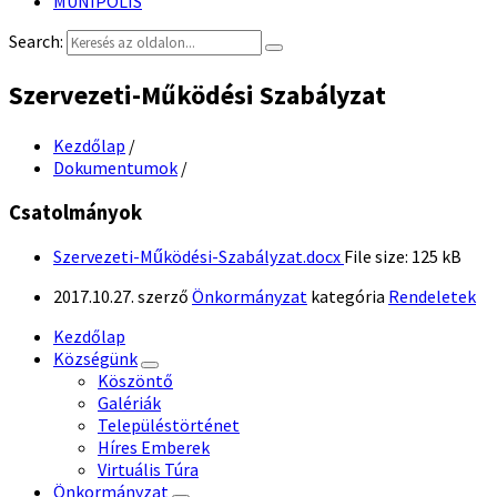
MUNIPOLIS
Search:
Szervezeti-Működési Szabályzat
Kezdőlap
/
Dokumentumok
/
Csatolmányok
Szervezeti-Működési-Szabályzat.docx
File size:
125 kB
2017.10.27.
szerző
Önkormányzat
kategória
Rendeletek
Kezdőlap
Községünk
Köszöntő
Galériák
Településtörténet
Híres Emberek
Virtuális Túra
Önkormányzat