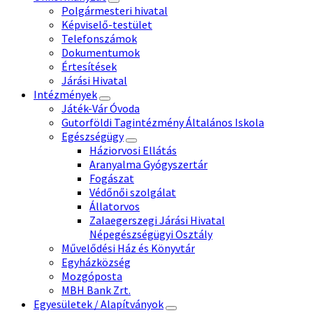
Polgármesteri hivatal
Képviselő-testület
Telefonszámok
Dokumentumok
Értesítések
Járási Hivatal
Intézmények
Játék-Vár Óvoda
Gutorföldi Tagintézmény Általános Iskola
Egészségügy
Háziorvosi Ellátás
Aranyalma Gyógyszertár
Fogászat
Védőnői szolgálat
Állatorvos
Zalaegerszegi Járási Hivatal
Népegészségügyi Osztály
Művelődési Ház és Könyvtár
Egyházközség
Mozgóposta
MBH Bank Zrt.
Egyesületek / Alapítványok