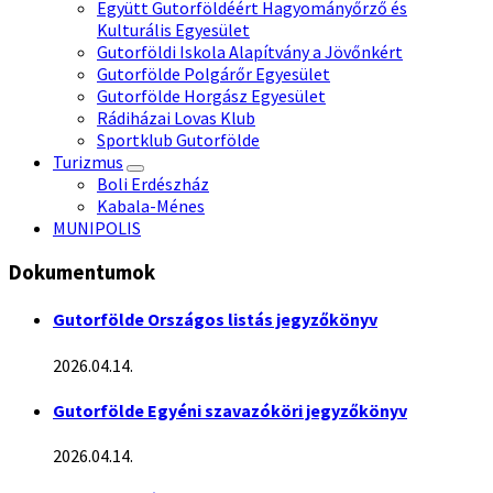
Együtt Gutorföldéért Hagyományőrző és
Kulturális Egyesület
Gutorföldi Iskola Alapítvány a Jövőnkért
Gutorfölde Polgárőr Egyesület
Gutorfölde Horgász Egyesület
Rádiházai Lovas Klub
Sportklub Gutorfölde
Turizmus
Boli Erdészház
Kabala-Ménes
MUNIPOLIS
Dokumentumok
Gutorfölde Országos listás jegyzőkönyv
2026.04.14.
Gutorfölde Egyéni szavazóköri jegyzőkönyv
2026.04.14.