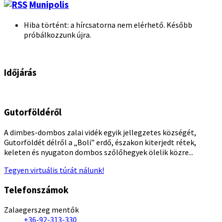
Munipolis
Hiba történt: a hírcsatorna nem elérhető. Később
próbálkozzunk újra.
Időjárás
Gutorföldéről
A dimbes-dombos zalai vidék egyik jellegzetes községét,
Gutorföldét délről a „Boli” erdő, északon kiterjedt rétek,
keleten és nyugaton dombos szőlőhegyek ölelik közre...
Tegyen virtuális túrát nálunk!
Telefonszámok
Zalaegerszeg mentők
+36-92-313-330