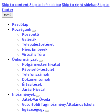
Skip to content
Skip to left sidebar
Skip to right sidebar
Skip to
footer
Menü
Kezdőlap
Községünk
Köszöntő
Galériák
Településtörténet
Híres Emberek
Virtuális Túra
Önkormányzat
Polgármesteri hivatal
Képviselő-testület
Telefonszámok
Dokumentumok
Értesítések
Járási Hivatal
Intézmények
Játék-Vár Óvoda
Gutorföldi Tagintézmény Általános Iskola
Egészségügy