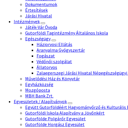
Dokumentumok
Értesítések
Járási Hivatal
Intézmények
Játék-Vár Óvoda
Gutorföldi Tagintézmény Általános Iskola
Egészségügy
Háziorvosi Ellátás
Aranyalma Gyógyszertár
Fogászat
Védőnői szolgálat
Állatorvos
Zalaegerszegi Járási Hivatal Népegészségügyi
Művelődési Ház és Könyvtár
Egyházközség
Mozgóposta
MBH Bank Zrt.
Egyesületek / Alapítványok
Együtt Gutorföldéért Hagyományőrző és Kulturális 
Gutorföldi Iskola Alapítvány a Jövőnkért
Gutorfölde Polgárőr Egyesület
Gutorfölde Horgász Egyesület