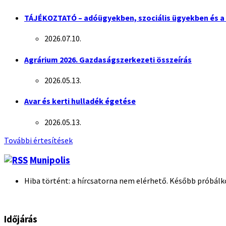
TÁJÉKOZTATÓ – adóügyekben, szociális ügyekben és a 
2026.07.10.
Agrárium 2026. Gazdaságszerkezeti összeírás
2026.05.13.
Avar és kerti hulladék égetése
2026.05.13.
További értesítések
Munipolis
Hiba történt: a hírcsatorna nem elérhető. Később próbálk
Időjárás