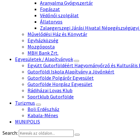
Aranyalma Gyógyszertár
Fogászat
Védőnői szolgálat
Állatorvos
Zalaegerszegi Járási Hivatal Népegészségügyi
Művelődési Ház és Könyvtár
Egyházközség
Mozgóposta
MBH Bank Zrt.
Egyesületek / Alapítványok
Együtt Gutorföldéért Hagyományőrző és Kulturális 
Gutorföldi Iskola Alapítvány a Jövőnkért
Gutorfölde Polgárőr Egyesület
Gutorfölde Horgász Egyesület
Rádiházai Lovas Klub
Sportklub Gutorfölde
Turizmus
Boli Erdészház
Kabala-Ménes
MUNIPOLIS
Search: