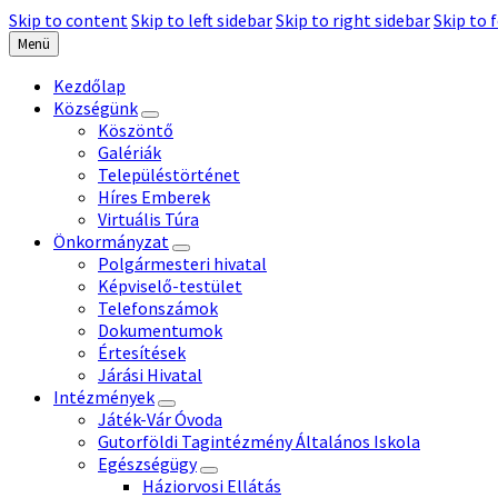
Skip to content
Skip to left sidebar
Skip to right sidebar
Skip to 
Menü
Kezdőlap
Községünk
Köszöntő
Galériák
Településtörténet
Híres Emberek
Virtuális Túra
Önkormányzat
Polgármesteri hivatal
Képviselő-testület
Telefonszámok
Dokumentumok
Értesítések
Járási Hivatal
Intézmények
Játék-Vár Óvoda
Gutorföldi Tagintézmény Általános Iskola
Egészségügy
Háziorvosi Ellátás