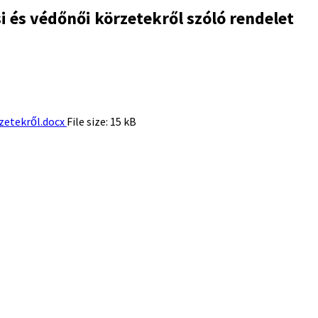
i és védőnői körzetekről szóló rendelet
rzetekről.docx
File size:
15 kB