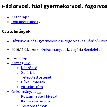
Háziorvosi, házi gyermekorvosi, fogorvos
Kezdőlap
/
Dokumentumok
/
Csatolmányok
Háziorvosi-házi-gyermekorvosi-fogorvosi-és-védőnői-kö
2016.11.03.
szerző
Önkormányzat
kategória
Rendeletek
Kezdőlap
Községünk
Köszöntő
Galériák
Településtörténet
Híres Emberek
Virtuális Túra
Önkormányzat
Polgármesteri hivatal
Képviselő-testület
Telefonszámok