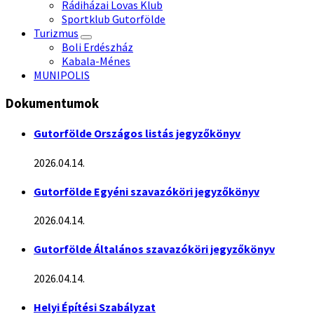
Rádiházai Lovas Klub
Sportklub Gutorfölde
Turizmus
Boli Erdészház
Kabala-Ménes
MUNIPOLIS
Dokumentumok
Gutorfölde Országos listás jegyzőkönyv
2026.04.14.
Gutorfölde Egyéni szavazóköri jegyzőkönyv
2026.04.14.
Gutorfölde Általános szavazóköri jegyzőkönyv
2026.04.14.
Helyi Építési Szabályzat