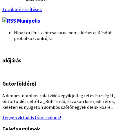
További értesítések
Munipolis
Hiba történt: a hírcsatorna nem elérhető. Később
próbálkozzunk újra.
Időjárás
Gutorföldéről
A dimbes-dombos zalai vidék egyik jellegzetes községét,
Gutorföldét délről a „Boli” erdő, északon kiterjedt rétek,
keleten és nyugaton dombos szőlőhegyek ölelik közre...
Tegyen virtuális túrát nálunk!
Telefonszámok