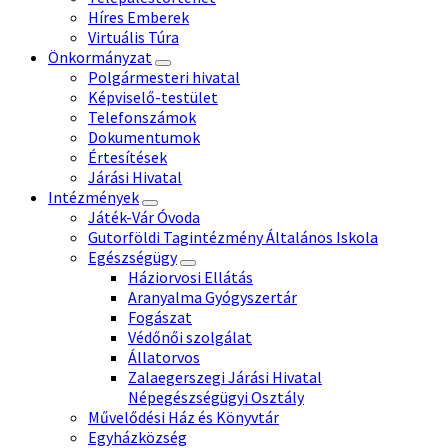
Híres Emberek
Virtuális Túra
Önkormányzat
Polgármesteri hivatal
Képviselő-testület
Telefonszámok
Dokumentumok
Értesítések
Járási Hivatal
Intézmények
Játék-Vár Óvoda
Gutorföldi Tagintézmény Általános Iskola
Egészségügy
Háziorvosi Ellátás
Aranyalma Gyógyszertár
Fogászat
Védőnői szolgálat
Állatorvos
Zalaegerszegi Járási Hivatal
Népegészségügyi Osztály
Művelődési Ház és Könyvtár
Egyházközség