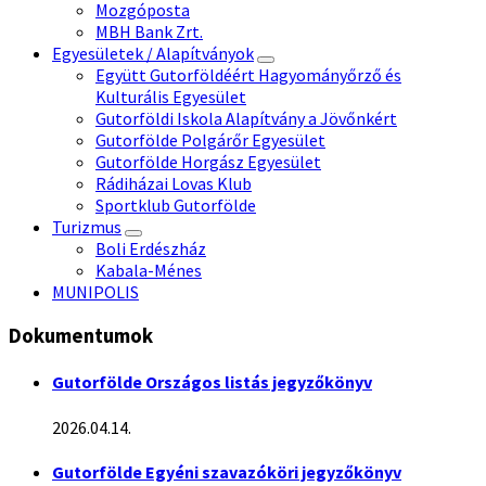
Mozgóposta
MBH Bank Zrt.
Egyesületek / Alapítványok
Együtt Gutorföldéért Hagyományőrző és
Kulturális Egyesület
Gutorföldi Iskola Alapítvány a Jövőnkért
Gutorfölde Polgárőr Egyesület
Gutorfölde Horgász Egyesület
Rádiházai Lovas Klub
Sportklub Gutorfölde
Turizmus
Boli Erdészház
Kabala-Ménes
MUNIPOLIS
Dokumentumok
Gutorfölde Országos listás jegyzőkönyv
2026.04.14.
Gutorfölde Egyéni szavazóköri jegyzőkönyv