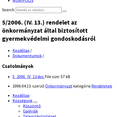
MUNIPOLIS
Search:
5/2006. (IV. 13.) rendelet az
önkormányzat által biztosított
gyermekvédelmi gondoskodásról
Kezdőlap
/
Dokumentumok
/
Csatolmányok
5_2006_IV_13.doc
File size:
57 kB
2006.04.13.
szerző
Önkormányzat
kategória
Rendeletek
Kezdőlap
Községünk
Köszöntő
Galériák
Településtörténet