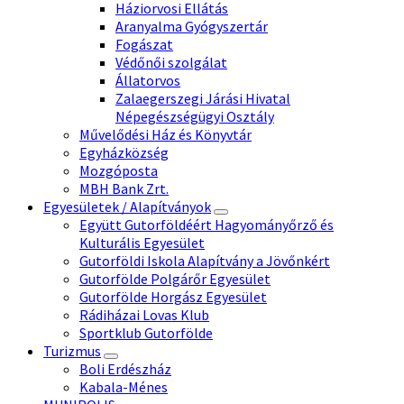
Háziorvosi Ellátás
Aranyalma Gyógyszertár
Fogászat
Védőnői szolgálat
Állatorvos
Zalaegerszegi Járási Hivatal
Népegészségügyi Osztály
Művelődési Ház és Könyvtár
Egyházközség
Mozgóposta
MBH Bank Zrt.
Egyesületek / Alapítványok
Együtt Gutorföldéért Hagyományőrző és
Kulturális Egyesület
Gutorföldi Iskola Alapítvány a Jövőnkért
Gutorfölde Polgárőr Egyesület
Gutorfölde Horgász Egyesület
Rádiházai Lovas Klub
Sportklub Gutorfölde
Turizmus
Boli Erdészház
Kabala-Ménes