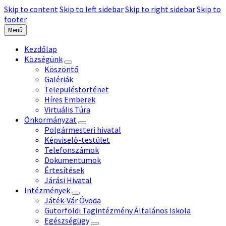
Skip to content
Skip to left sidebar
Skip to right sidebar
Skip to
footer
Menü
Kezdőlap
Községünk
Köszöntő
Galériák
Településtörténet
Híres Emberek
Virtuális Túra
Önkormányzat
Polgármesteri hivatal
Képviselő-testület
Telefonszámok
Dokumentumok
Értesítések
Járási Hivatal
Intézmények
Játék-Vár Óvoda
Gutorföldi Tagintézmény Általános Iskola
Egészségügy