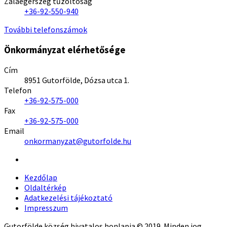
Zalaegerszeg tűzoltóság
+36-92-550-940
További telefonszámok
Önkormányzat elérhetősége
Cím
8951 Gutorfölde, Dózsa utca 1.
Telefon
+36-92-575-000
Fax
+36-92-575-000
Email
onkormanyzat@gutorfolde.hu
Kezdőlap
Oldaltérkép
Adatkezelési tájékoztató
Impresszum
Gutorfölde község hivatalos honlapja © 2019. Minden jog