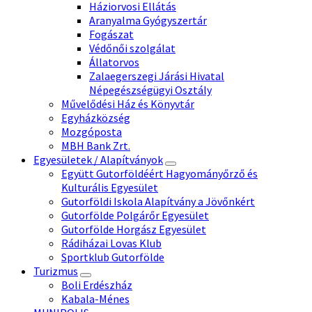
Háziorvosi Ellátás
Aranyalma Gyógyszertár
Fogászat
Védőnői szolgálat
Állatorvos
Zalaegerszegi Járási Hivatal
Népegészségügyi Osztály
Művelődési Ház és Könyvtár
Egyházközség
Mozgóposta
MBH Bank Zrt.
Egyesületek / Alapítványok
Együtt Gutorföldéért Hagyományőrző és
Kulturális Egyesület
Gutorföldi Iskola Alapítvány a Jövőnkért
Gutorfölde Polgárőr Egyesület
Gutorfölde Horgász Egyesület
Rádiházai Lovas Klub
Sportklub Gutorfölde
Turizmus
Boli Erdészház
Kabala-Ménes