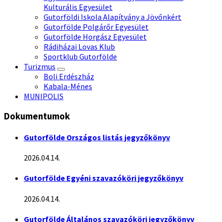
Kulturális Egyesület
Gutorföldi Iskola Alapítvány a Jövőnkért
Gutorfölde Polgárőr Egyesület
Gutorfölde Horgász Egyesület
Rádiházai Lovas Klub
Sportklub Gutorfölde
Turizmus
Boli Erdészház
Kabala-Ménes
MUNIPOLIS
Dokumentumok
Gutorfölde Országos listás jegyzőkönyv
2026.04.14.
Gutorfölde Egyéni szavazóköri jegyzőkönyv
2026.04.14.
Gutorfölde Általános szavazóköri jegyzőkönyv