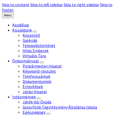
Skip to content
Skip to left sidebar
Skip to right sidebar
Skip to
footer
Menü
Kezdőlap
Községünk
Köszöntő
Galériák
Településtörténet
Híres Emberek
Virtuális Túra
Önkormányzat
Polgármesteri hivatal
Képviselő-testület
Telefonszámok
Dokumentumok
Értesítések
Járási Hivatal
Intézmények
Játék-Vár Óvoda
Gutorföldi Tagintézmény Általános Iskola
Egészségügy