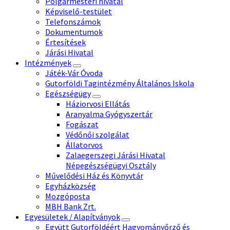
Polgármesteri hivatal
Képviselő-testület
Telefonszámok
Dokumentumok
Értesítések
Járási Hivatal
Intézmények
Játék-Vár Óvoda
Gutorföldi Tagintézmény Általános Iskola
Egészségügy
Háziorvosi Ellátás
Aranyalma Gyógyszertár
Fogászat
Védőnői szolgálat
Állatorvos
Zalaegerszegi Járási Hivatal
Népegészségügyi Osztály
Művelődési Ház és Könyvtár
Egyházközség
Mozgóposta
MBH Bank Zrt.
Egyesületek / Alapítványok
Együtt Gutorföldéért Hagyományőrző és