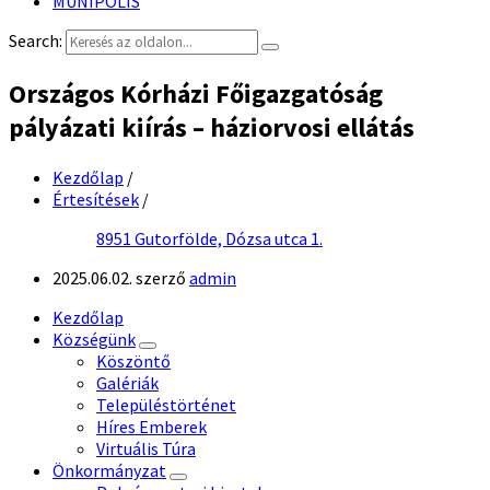
MUNIPOLIS
Search:
Országos Kórházi Főigazgatóság
pályázati kiírás – háziorvosi ellátás
Kezdőlap
/
Értesítések
/
8951 Gutorfölde, Dózsa utca 1.
2025.06.02.
szerző
admin
Kezdőlap
Községünk
Köszöntő
Galériák
Településtörténet
Híres Emberek
Virtuális Túra
Önkormányzat