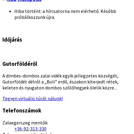
Hiba történt: a hírcsatorna nem elérhető. Később
próbálkozzunk újra.
Időjárás
Gutorföldéről
A dimbes-dombos zalai vidék egyik jellegzetes községét,
Gutorföldét délről a „Boli” erdő, északon kiterjedt rétek,
keleten és nyugaton dombos szőlőhegyek ölelik közre...
Tegyen virtuális túrát nálunk!
Telefonszámok
Zalaegerszeg mentők
+36-92-313-330