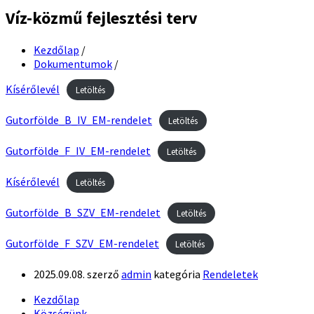
Víz-közmű fejlesztési terv
Kezdőlap
/
Dokumentumok
/
Kísérőlevél
Letöltés
Gutorfölde_B_IV_EM-rendelet
Letöltés
Gutorfölde_F_IV_EM-rendelet
Letöltés
Kísérőlevél
Letöltés
Gutorfölde_B_SZV_EM-rendelet
Letöltés
Gutorfölde_F_SZV_EM-rendelet
Letöltés
2025.09.08.
szerző
admin
kategória
Rendeletek
Kezdőlap
Községünk