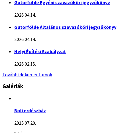
Gutorfölde Egyéni szavazóköri jegyzőkönyv
2026.04.14.
Gutorfölde Általános szavazóköri jegyzőkönyv
2026.04.14.
Helyi Építési Szabályzat
2026.02.15.
További dokumentumok
Galériák
Boli erdészház
2015.07.20.