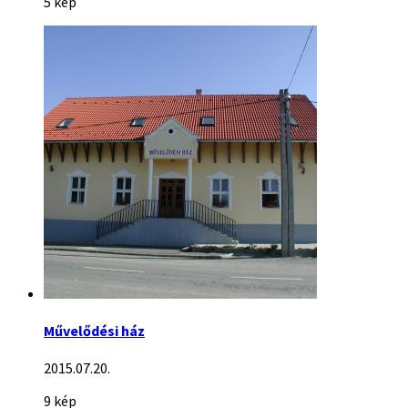
5 kép
Művelődési ház
2015.07.20.
9 kép