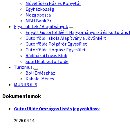
Művelődési Ház és Könyvtár
Egyházközség
Mozgóposta
MBH Bank Zrt.
Egyesületek / Alapítványok
Együtt Gutorföldéért Hagyományőrző és Kulturális 
Gutorföldi Iskola Alapítvány a Jövőnkért
Gutorfölde Polgárőr Egyesület
Gutorfölde Horgász Egyesület
Rádiházai Lovas Klub
Sportklub Gutorfölde
Turizmus
Boli Erdészház
Kabala-Ménes
MUNIPOLIS
Dokumentumok
Gutorfölde Országos listás jegyzőkönyv
2026.04.14.