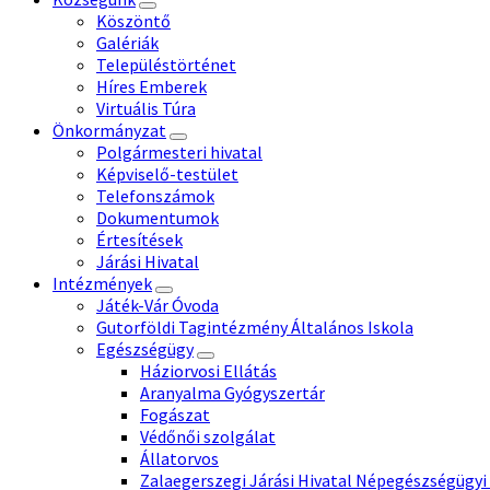
Köszöntő
Galériák
Településtörténet
Híres Emberek
Virtuális Túra
Önkormányzat
Polgármesteri hivatal
Képviselő-testület
Telefonszámok
Dokumentumok
Értesítések
Járási Hivatal
Intézmények
Játék-Vár Óvoda
Gutorföldi Tagintézmény Általános Iskola
Egészségügy
Háziorvosi Ellátás
Aranyalma Gyógyszertár
Fogászat
Védőnői szolgálat
Állatorvos
Zalaegerszegi Járási Hivatal Népegészségügyi