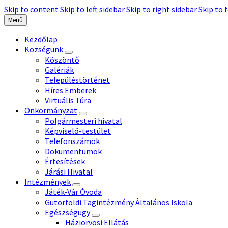
Skip to content
Skip to left sidebar
Skip to right sidebar
Skip to 
Menü
Kezdőlap
Községünk
Köszöntő
Galériák
Településtörténet
Híres Emberek
Virtuális Túra
Önkormányzat
Polgármesteri hivatal
Képviselő-testület
Telefonszámok
Dokumentumok
Értesítések
Járási Hivatal
Intézmények
Játék-Vár Óvoda
Gutorföldi Tagintézmény Általános Iskola
Egészségügy
Háziorvosi Ellátás