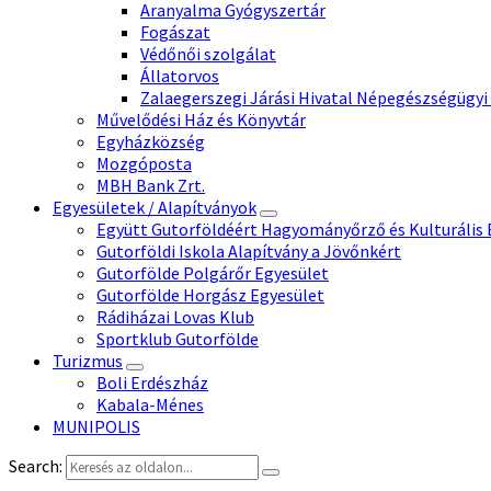
Aranyalma Gyógyszertár
Fogászat
Védőnői szolgálat
Állatorvos
Zalaegerszegi Járási Hivatal Népegészségügyi
Művelődési Ház és Könyvtár
Egyházközség
Mozgóposta
MBH Bank Zrt.
Egyesületek / Alapítványok
Együtt Gutorföldéért Hagyományőrző és Kulturális 
Gutorföldi Iskola Alapítvány a Jövőnkért
Gutorfölde Polgárőr Egyesület
Gutorfölde Horgász Egyesület
Rádiházai Lovas Klub
Sportklub Gutorfölde
Turizmus
Boli Erdészház
Kabala-Ménes
MUNIPOLIS
Search: