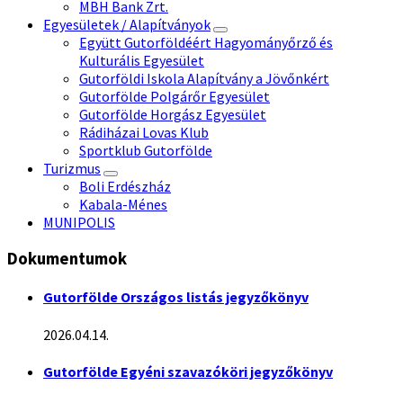
MBH Bank Zrt.
Egyesületek / Alapítványok
Együtt Gutorföldéért Hagyományőrző és
Kulturális Egyesület
Gutorföldi Iskola Alapítvány a Jövőnkért
Gutorfölde Polgárőr Egyesület
Gutorfölde Horgász Egyesület
Rádiházai Lovas Klub
Sportklub Gutorfölde
Turizmus
Boli Erdészház
Kabala-Ménes
MUNIPOLIS
Dokumentumok
Gutorfölde Országos listás jegyzőkönyv
2026.04.14.
Gutorfölde Egyéni szavazóköri jegyzőkönyv