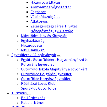
Háziorvosi Ellátás
Aranyalma Gyógyszertár
Fogászat
Védőnői szolgálat
Állatorvos
Zalaegerszegi Járási Hivatal
Népegészségügyi Osztály
Művelődési Ház és Könyvtár
Egyházközség
Mozgóposta
MBH Bank Zrt.
Egyesületek / Alapítványok
Együtt Gutorföldéért Hagyományőrző és
Kulturális Egyesület
Gutorföldi Iskola Alapítvány a Jövőnkért
Gutorfölde Polgárőr Egyesület
Gutorfölde Horgász Egyesület
Rádiházai Lovas Klub
Sportklub Gutorfölde
Turizmus
Boli Erdészház
Kabala-Ménes