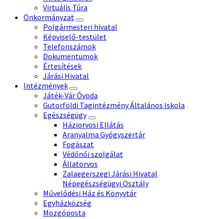
Virtuális Túra
Önkormányzat
Polgármesteri hivatal
Képviselő-testület
Telefonszámok
Dokumentumok
Értesítések
Járási Hivatal
Intézmények
Játék-Vár Óvoda
Gutorföldi Tagintézmény Általános Iskola
Egészségügy
Háziorvosi Ellátás
Aranyalma Gyógyszertár
Fogászat
Védőnői szolgálat
Állatorvos
Zalaegerszegi Járási Hivatal
Népegészségügyi Osztály
Művelődési Ház és Könyvtár
Egyházközség
Mozgóposta