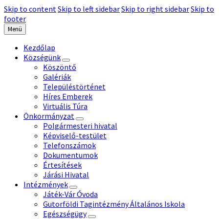
Skip to content
Skip to left sidebar
Skip to right sidebar
Skip to
footer
Menü
Kezdőlap
Községünk
Köszöntő
Galériák
Településtörténet
Híres Emberek
Virtuális Túra
Önkormányzat
Polgármesteri hivatal
Képviselő-testület
Telefonszámok
Dokumentumok
Értesítések
Járási Hivatal
Intézmények
Játék-Vár Óvoda
Gutorföldi Tagintézmény Általános Iskola
Egészségügy