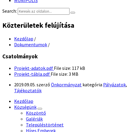
MUNIPOLIS
Search:
Közterületek felújítása
Kezdőlap
/
Dokumentumok
/
Csatolmányok
Projekt-adatok.pdf
File size:
117 kB
Projekt-tábla.pdf
File size:
3 MB
2019.09.05.
szerző
Önkormányzat
kategória
Pályázatok
,
Tájékoztatók
Kezdőlap
Községünk
Köszöntő
Galériák
Településtörténet
Híres Emberek