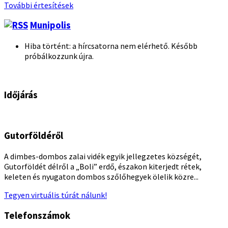
További értesítések
Munipolis
Hiba történt: a hírcsatorna nem elérhető. Később
próbálkozzunk újra.
Időjárás
Gutorföldéről
A dimbes-dombos zalai vidék egyik jellegzetes községét,
Gutorföldét délről a „Boli” erdő, északon kiterjedt rétek,
keleten és nyugaton dombos szőlőhegyek ölelik közre...
Tegyen virtuális túrát nálunk!
Telefonszámok