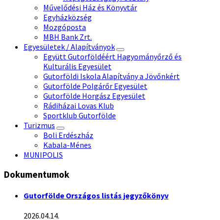
Művelődési Ház és Könyvtár
Egyházközség
Mozgóposta
MBH Bank Zrt.
Egyesületek / Alapítványok
Együtt Gutorföldéért Hagyományőrző és
Kulturális Egyesület
Gutorföldi Iskola Alapítvány a Jövőnkért
Gutorfölde Polgárőr Egyesület
Gutorfölde Horgász Egyesület
Rádiházai Lovas Klub
Sportklub Gutorfölde
Turizmus
Boli Erdészház
Kabala-Ménes
MUNIPOLIS
Dokumentumok
Gutorfölde Országos listás jegyzőkönyv
2026.04.14.