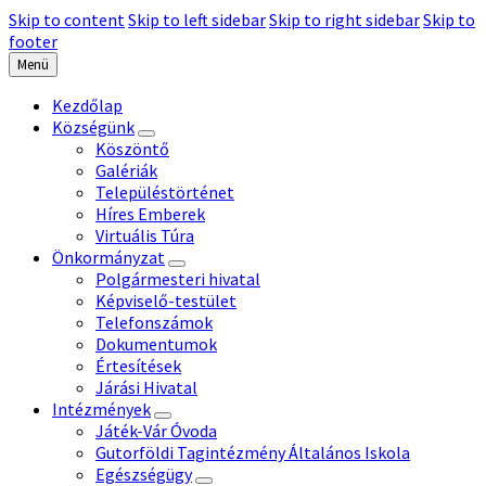
Skip to content
Skip to left sidebar
Skip to right sidebar
Skip to
footer
Menü
Kezdőlap
Községünk
Köszöntő
Galériák
Településtörténet
Híres Emberek
Virtuális Túra
Önkormányzat
Polgármesteri hivatal
Képviselő-testület
Telefonszámok
Dokumentumok
Értesítések
Járási Hivatal
Intézmények
Játék-Vár Óvoda
Gutorföldi Tagintézmény Általános Iskola
Egészségügy