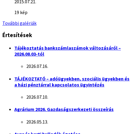
2015.07.21.
19 kép
További galériák
Értesítések
Tájékoztatás bankszámlaszámok változásáról –
2026.08.03-tól
2026.07.16.
TÁJÉKOZTATÓ – adóügyekben, szociális ügyekben és
a házi pénztárral kapcsolatos ügyintézés
2026.07.10.
Agrárium 2026. Gazdaságszerkezeti összeírás
2026.05.13.
Avar és kerti hulladék égetése