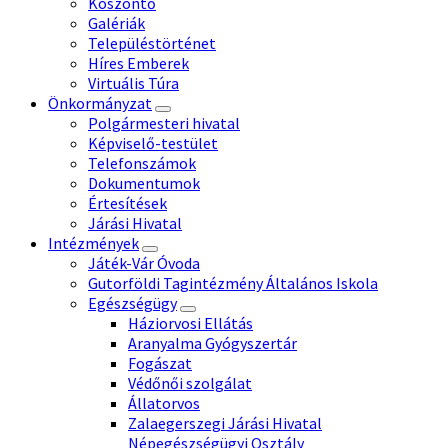
Köszöntő
Galériák
Településtörténet
Híres Emberek
Virtuális Túra
Önkormányzat
Polgármesteri hivatal
Képviselő-testület
Telefonszámok
Dokumentumok
Értesítések
Járási Hivatal
Intézmények
Játék-Vár Óvoda
Gutorföldi Tagintézmény Általános Iskola
Egészségügy
Háziorvosi Ellátás
Aranyalma Gyógyszertár
Fogászat
Védőnői szolgálat
Állatorvos
Zalaegerszegi Járási Hivatal
Népegészségügyi Osztály