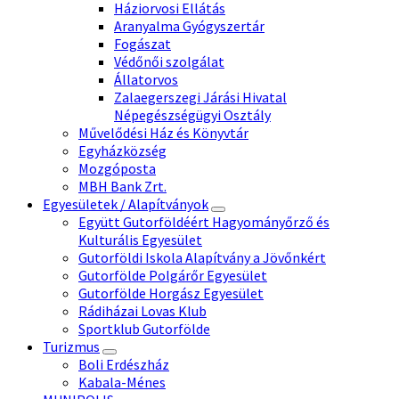
Háziorvosi Ellátás
Aranyalma Gyógyszertár
Fogászat
Védőnői szolgálat
Állatorvos
Zalaegerszegi Járási Hivatal
Népegészségügyi Osztály
Művelődési Ház és Könyvtár
Egyházközség
Mozgóposta
MBH Bank Zrt.
Egyesületek / Alapítványok
Együtt Gutorföldéért Hagyományőrző és
Kulturális Egyesület
Gutorföldi Iskola Alapítvány a Jövőnkért
Gutorfölde Polgárőr Egyesület
Gutorfölde Horgász Egyesület
Rádiházai Lovas Klub
Sportklub Gutorfölde
Turizmus
Boli Erdészház
Kabala-Ménes