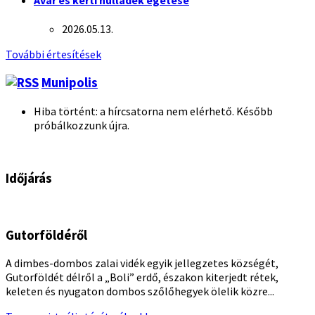
2026.05.13.
További értesítések
Munipolis
Hiba történt: a hírcsatorna nem elérhető. Később
próbálkozzunk újra.
Időjárás
Gutorföldéről
A dimbes-dombos zalai vidék egyik jellegzetes községét,
Gutorföldét délről a „Boli” erdő, északon kiterjedt rétek,
keleten és nyugaton dombos szőlőhegyek ölelik közre...