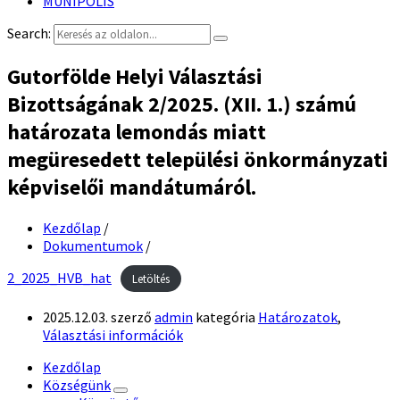
MUNIPOLIS
Search:
Gutorfölde Helyi Választási
Bizottságának 2/2025. (XII. 1.) számú
határozata lemondás miatt
megüresedett települési önkormányzati
képviselői mandátumáról.
Kezdőlap
/
Dokumentumok
/
2_2025_HVB_hat
Letöltés
2025.12.03.
szerző
admin
kategória
Határozatok
,
Választási információk
Kezdőlap
Községünk