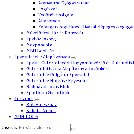
Aranyalma Gyógyszertár
Fogászat
Védőnői szolgálat
Állatorvos
Zalaegerszegi Járási Hivatal Népegészségügyi
Művelődési Ház és Könyvtár
Egyházközség
Mozgóposta
MBH Bank Zrt.
Egyesületek / Alapítványok
Együtt Gutorföldéért Hagyományőrző és Kulturális 
Gutorföldi Iskola Alapítvány a Jövőnkért
Gutorfölde Polgárőr Egyesület
Gutorfölde Horgász Egyesület
Rádiházai Lovas Klub
Sportklub Gutorfölde
Turizmus
Boli Erdészház
Kabala-Ménes
MUNIPOLIS
Search: