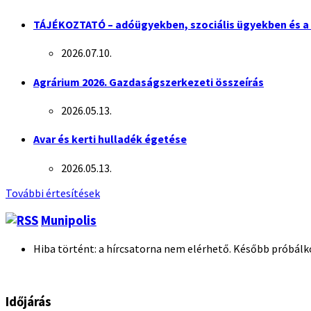
TÁJÉKOZTATÓ – adóügyekben, szociális ügyekben és a 
2026.07.10.
Agrárium 2026. Gazdaságszerkezeti összeírás
2026.05.13.
Avar és kerti hulladék égetése
2026.05.13.
További értesítések
Munipolis
Hiba történt: a hírcsatorna nem elérhető. Később próbálk
Időjárás