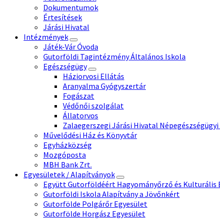
Dokumentumok
Értesítések
Járási Hivatal
Intézmények
Játék-Vár Óvoda
Gutorföldi Tagintézmény Általános Iskola
Egészségügy
Háziorvosi Ellátás
Aranyalma Gyógyszertár
Fogászat
Védőnői szolgálat
Állatorvos
Zalaegerszegi Járási Hivatal Népegészségügyi
Művelődési Ház és Könyvtár
Egyházközség
Mozgóposta
MBH Bank Zrt.
Egyesületek / Alapítványok
Együtt Gutorföldéért Hagyományőrző és Kulturális 
Gutorföldi Iskola Alapítvány a Jövőnkért
Gutorfölde Polgárőr Egyesület
Gutorfölde Horgász Egyesület