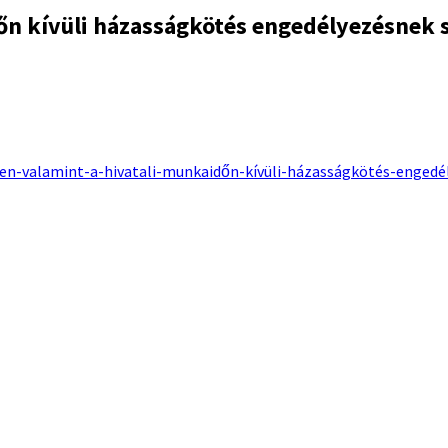
időn kívüli házasságkötés engedélyezésnek 
-valamint-a-hivatali-munkaidőn-kívüli-házasságkötés-engedély