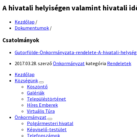
A hivatali helyiségen valamint hivatali 
Kezdőlap
/
Dokumentumok
/
Csatolmányok
Gutorfölde-Önkormányzata-rendelete-A-hivatali-helységen
2017.03.28.
szerző
Önkormányzat
kategória
Rendeletek
Kezdőlap
Községünk
Köszöntő
Galériák
Településtörténet
Híres Emberek
Virtuális Túra
Önkormányzat
Polgármesteri hivatal
Képviselő-testület
Telefonszámok