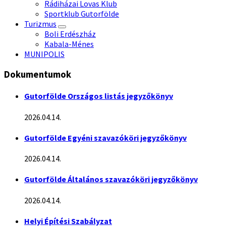
Rádiházai Lovas Klub
Sportklub Gutorfölde
Turizmus
Boli Erdészház
Kabala-Ménes
MUNIPOLIS
Dokumentumok
Gutorfölde Országos listás jegyzőkönyv
2026.04.14.
Gutorfölde Egyéni szavazóköri jegyzőkönyv
2026.04.14.
Gutorfölde Általános szavazóköri jegyzőkönyv
2026.04.14.
Helyi Építési Szabályzat