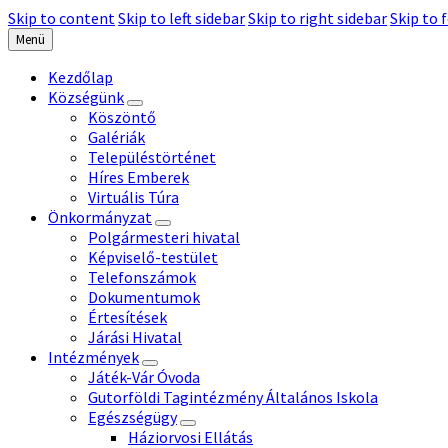
Skip to content
Skip to left sidebar
Skip to right sidebar
Skip to 
Menü
Kezdőlap
Községünk
Köszöntő
Galériák
Településtörténet
Híres Emberek
Virtuális Túra
Önkormányzat
Polgármesteri hivatal
Képviselő-testület
Telefonszámok
Dokumentumok
Értesítések
Járási Hivatal
Intézmények
Játék-Vár Óvoda
Gutorföldi Tagintézmény Általános Iskola
Egészségügy
Háziorvosi Ellátás